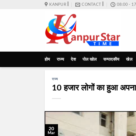
Skip
KANPUR
CONTACT
08:00 - 1
to
content
होम
राज्य
देश
पोल खोल
सम्पादकीय
खेल
राज्य
10 हजार लोगों का हुआ अपन
20
Mar