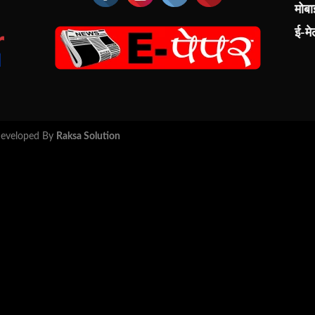
मोब
ई-म
 Developed By
Raksa Solution