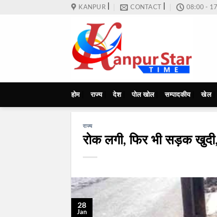
Skip
KANPUR
CONTACT
08:00 - 1
to
content
होम
राज्य
देश
पोल खोल
सम्पादकीय
खेल
राज्य
रोक लगी, फिर भी सड़क खुदी,
28
Jan