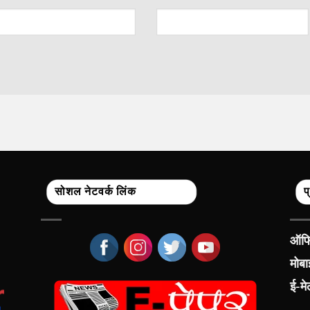
सोशल नेटवर्क लिंक
प
ऑफिस
मोब
ई-म