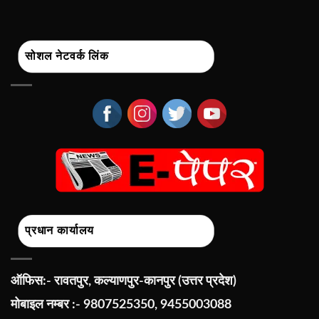
सोशल नेटवर्क लिंक
प्रधान कार्यालय
ऑफिस:- रावतपुर, कल्याणपुर-कानपुर (उत्तर प्रदेश)
मोबाइल नम्बर :- 9807525350, 9455003088