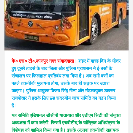
के० एस० टी०,कानपुर नगर संवाददाता।
शहर में बारह दिन के भीतर
हुए दूसरे हादसे के बाद जिला और पुलिस प्रशासन ने ई-बसों के
संचालन पर फिलहाल प्रतिबंध लगा दिया है। अब सभी बसों का
पहले तकनीकी मुआयना होगा, उसके बाद ही सड़क पर उतारा
जाएगा। पुलिस आयुक्त विजय सिंह मीना और मंडलायुक्त डाक्टर
राजशेखर ने इसके लिए छह सदस्यीय जांच समिति का गठन किया
है।
यह समिति एडिशनल डीसीपी यातायात और एडीएम सिटी की संयुक्त
अध्यक्षता में काम करेगी, जिसमें एचबीटीयू के यांत्रिक अभियंत्रण के
विशेषज्ञ को शामिल किया गया है। इसके अलावा तकनीकी सहायक