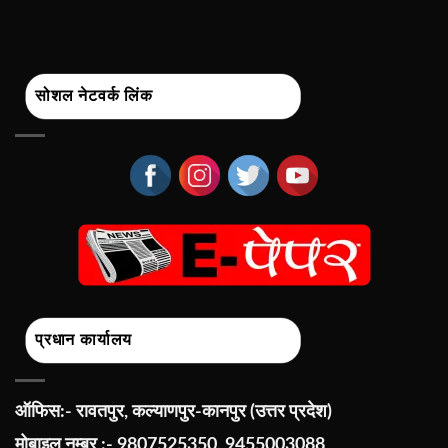
सोशल नेटवर्क लिंक
प्रधान कार्यालय
ऑफिस:- रावतपुर, कल्याणपुर-कानपुर (उत्तर प्रदेश)
मोबाइल नम्बर :- 9807525350, 9455003088