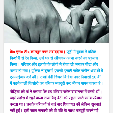
के० एस० टी०,कानपुर नगर संवाददाता।
जूही में युवक ने दलित
किशोरी से रेप किया, उसे घर से खींचकर अगवा करने का प्रयास
किया। परिवार और इलाके के लोगों ने रोका तो जमकर पीटा और
फरार हो गया। पुलिस ने दुष्कर्म, एससी-एसटी समेत संगीन धाराओं में
एफआईआर दर्ज की। राखी मंडी स्थित विनोबा नगर निवासी 10 वीं
में पढ़ने वाली किशोरी का परिवार मजदूरी कर जीवन यापन करता है।
पीड़िता की मां ने बताया कि वह परिवार समेत दादानगर में रहती थीं।
जहां पड़ोस में रहने वाला राज सिंह बेटी को स्कूल जाते समय परेशान
करता था। उसके परिजनों से कई बार शिकायत की लेकिन सुनवाई
नहीं हुई। इसी साल जनवरी को वो पति के साथ मजदूरी करने गई