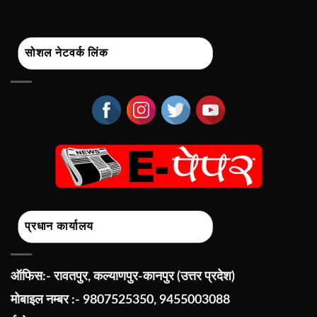
सोशल नेटवर्क लिंक
प्रधान कार्यालय
ऑफिस:- रावतपुर, कल्याणपुर-कानपुर (उत्तर प्रदेश)
मोबाइल नम्बर :- 9807525350, 9455003088