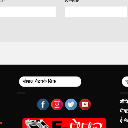
il
*
Website
सोशल नेटवर्क लिंक
प
ऑफिस
मोब
ई-म