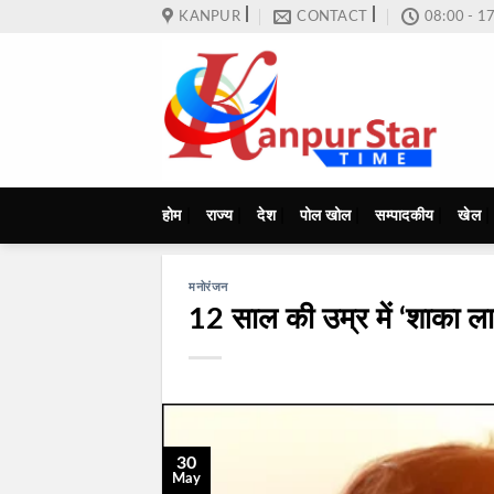
Skip
KANPUR
CONTACT
08:00 - 1
to
content
होम
राज्य
देश
पोल खोल
सम्पादकीय
खेल
मनोरंजन
12 साल की उम्र में ‘शाका ला
30
May