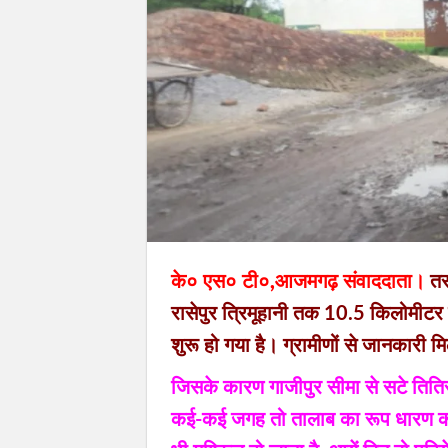
के० एस० टी०,आजमगढ़ संवाददाता।
तर
रासेपुर त्रिमूहानी तक 10.5 किलोमीटर ल
शुरू हो गया है। ग्रामीणों से जानकारी मि
जिसके कारण गाजीपुर सीमा से सटे तितिरा स
कई-कई जगह तो तालाब का रूप धारण कर 