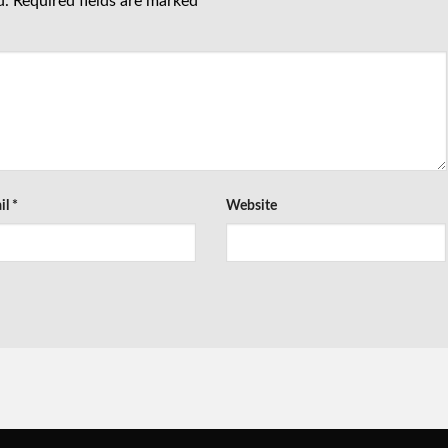
d.
Required fields are marked
*
il
*
Website