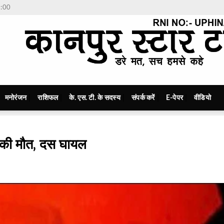
7:00
मनोरंजन
राशिफल
के. एस. टी. के सदस्य
संपर्क करें
E-पेपर
वीडियो
दो की मौत‚ दस घायल