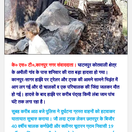
के० एस० टी०,कानपुर नगर संवाददाता।
घाटमपुर कोतवाली क्षेत्र
के अमौली गांव के पास शनिवार की रात बड़ा हादसा हो गया।
कानपुर-सागर हाईवे पर ट्रेलर और ट्रक की आमने सामने भिड़ंत में
आग लग गई और दो चालकों व एक परिचालक की जिंदा जलकर मौत
हो गई। हादसे के बाद हाईवे पर करीब पंद्रह किमी लंबा जाम पांच
घंटे तक लगा रहा है।
सुबह करीब आठ बजे पुलिस ने दुर्घटना ग्रस्त वाहनों को हटवाकर
यातायात सुचारु कराया। जौ लदा ट्रक लेकर छतरपुर के बिजौर
40 वर्षीय चालक कर्णछेदी और क्लीनर चूरारन ग्राम निवासी 19