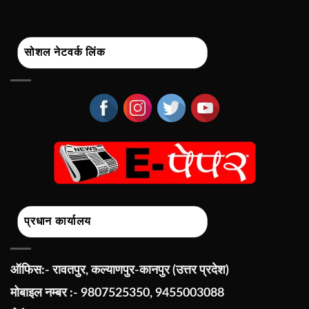
सोशल नेटवर्क लिंक
प्रधान कार्यालय
ऑफिस:- रावतपुर, कल्याणपुर-कानपुर (उत्तर प्रदेश)
मोबाइल नम्बर :- 9807525350, 9455003088