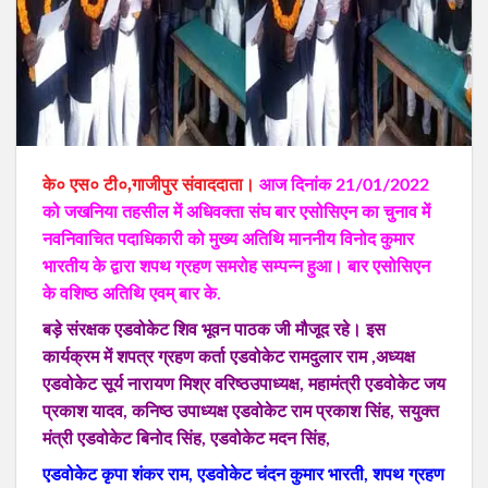
के० एस० टी०,गाजीपुर संवाददाता।
आज दिनांक 21/01/2022
को जखनिया तहसील में अधिवक्ता संघ बार एसोसिएन का चुनाव में
नवनिवाचित पदाधिकारी को मुख्य अतिथि माननीय विनोद कुमार
भारतीय के द्वारा शपथ ग्रहण समरोह सम्पन्न हुआ। बार एसोसिएन
के वशिष्ठ अतिथि एवम् बार के.
बड़े संरक्षक एडवोकेट शिव भूवन पाठक जी मौजूद रहे। इस
कार्यक्रम में शपत्र ग्रहण कर्ता एडवोकेट रामदुलार राम ,अध्यक्ष
एडवोकेट सूर्य नारायण मिश्र वरिष्ठउपाध्यक्ष, महामंत्री एडवोकेट जय
प्रकाश यादव, कनिष्ठ उपाध्यक्ष एडवोकेट राम प्रकाश सिंह, सयुक्त
मंत्री एडवोकेट बिनोद सिंह, एडवोकेट मदन सिंह,
एडवोकेट कृपा शंकर राम, एडवोकेट चंदन कुमार भारती, शपथ ग्रहण