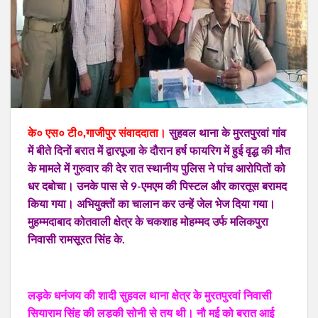
के० एस० टी०,गाजीपुर संवाददाता।
सुहवल थाना के मुरतपुरवां गांव
में बीते दिनों बरात में द्वारपूजा के दौरान हर्ष फायरिग में हुई वृद्ध की मौत
के मामले में गुरुवार की देर रात स्थानीय पुलिस ने पांच आरोपितों को
धर दबोचा। उनके पास से 9-एमएम की पिस्टल और कारतूस बरामद
किया गया। अभियुक्तों का चालान कर उन्हें जेल भेज दिया गया।
मुहम्मदाबाद कोतवाली क्षेत्र के चकशाह मोहम्मद उर्फ मलिकपुरा
निवासी रामसूरत सिंह के.
लड़के धनंजय की शादी सुहवल थाना क्षेत्र के मुरतपुरवां निवासी
सियाराम सिंह की लड़की सोनी से तय थी। नौ मई को बरात आई