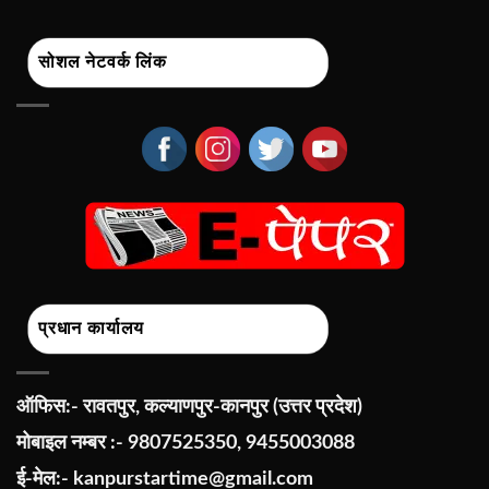
सोशल नेटवर्क लिंक
प्रधान कार्यालय
ऑफिस:- रावतपुर, कल्याणपुर-कानपुर (उत्तर प्रदेश)
मोबाइल नम्बर :- 9807525350, 9455003088
ई-मेल:-
kanpurstartime@gmail.com