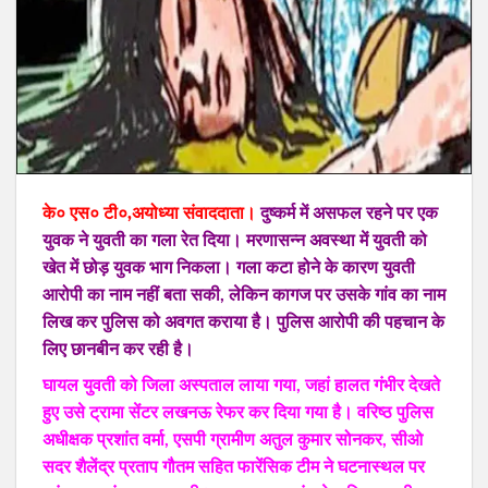
के० एस० टी०,अयोध्या संवाददाता।
दुष्कर्म में असफल रहने पर एक
युवक ने युवती का गला रेत दिया। मरणासन्न अवस्था में युवती को
खेत में छोड़ युवक भाग निकला। गला कटा होने के कारण युवती
आरोपी का नाम नहीं बता सकी, लेकिन कागज पर उसके गांव का नाम
लिख कर पुलिस को अवगत कराया है। पुलिस आरोपी की पहचान के
लिए छानबीन कर रही है।
घायल युवती को जिला अस्पताल लाया गया, जहां हालत गंभीर देखते
हुए उसे ट्रामा सेंटर लखनऊ रेफर कर दिया गया है। वरिष्ठ पुलिस
अधीक्षक प्रशांत वर्मा, एसपी ग्रामीण अतुल कुमार सोनकर, सीओ
सदर शैलेंद्र प्रताप गौतम सहित फारेंसिक टीम ने घटनास्थल पर