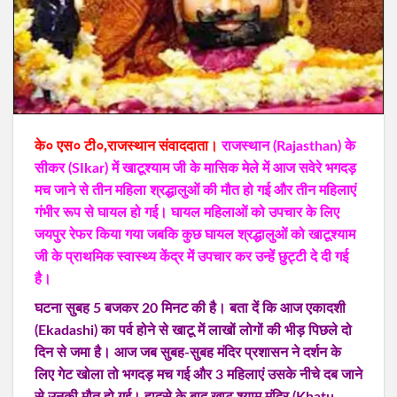
के० एस० टी०,राजस्‍थान संवाददाता।
राजस्‍थान (Rajasthan) के
सीकर (SIkar) में खाटूश्याम जी के मासिक मेले में आज सवेरे भगदड़
मच जाने से तीन महिला श्रद्धालुओं की मौत हो गई और तीन महिलाएं
गंभीर रूप से घायल हो गई। घायल महिलाओं को उपचार के लिए
जयपुर रेफर किया गया जबकि कुछ घायल श्रद्धालुओं को खाटूश्याम
जी के प्राथमिक स्वास्थ्य केंद्र में उपचार कर उन्हें छुट्टी दे दी गई
है।
घटना सुबह 5 बजकर 20 मिनट की है। बता दें कि आज एकादशी
(Ekadashi) का पर्व होने से खाटू में लाखों लोगों की भीड़ पिछले दो
दिन से जमा है। आज जब सुबह-सुबह मंदिर प्रशासन ने दर्शन के
लिए गेट खोला तो भगदड़ मच गई और 3 महिलाएं उसके नीचे दब जाने