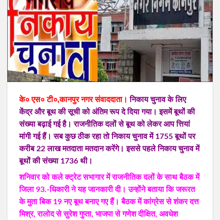
के० एस० टी०,कानपुर नगर संवाददाता।
निकाय चुनाव के लिए
केंद्र और बूथ की सूची को अंतिम रूप दे दिया गया। इसमें बूथों की
संख्या बढ़ाई गई है। राजनीतिक दलों से बूथ को लेकर आप त्तियां
मांगी गई हैं। सब कुछ ठीक रहा तो निकाय चुनाव में 1755 बूथों पर
करीब 22 लाख मतदाता मतदान करेंगे। इससे पहले निकाय चुनाव में
बूथों की संख्या 1736 थी।
शनिवार को कले क्ट्रेट सभागार में राजनीतिक दलों के साथ बैठक में
जिला 93.-धिकारी ने यह जानकारी दी। उन्होंने बताया कि जरूरत
के मुता बिक 19 नए बूथ बनाए गए हैं। बैठक में कांग्रेस से शंकर दत्त
मिश्र, रालोद से सुरेश गुप्ता, भाजपा से गणेश दीक्षित, अवधेश