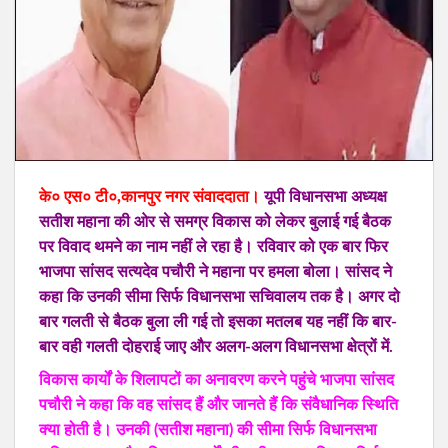
के० एस० टी०,कानपुर नगर संवाददाता।
यूपी विधानसभा अध्यक्ष
सतीश महाना की ओर से समग्र विकास को लेकर बुलाई गई बैठक
पर विवाद थमने का नाम नहीं ले रहा है। रविवार को एक बार फिर
भाजपा सांसद सत्यदेव पचौरी ने महाना पर हमला बोला। सांसद ने
कहा कि उनकी सीमा सिर्फ विधानसभा सचिवालय तक है। अगर दो
बार गलती से बैठक बुला ली गई तो इसका मतलब यह नहीं कि बार-
बार वही गलती दोहराई जाए और अलग-अलग विधानसभा क्षेत्रों में.
विकास कार्यों के शिलापटों का अनावरण करने पहुंचे भाजपा सांसद
पचौरी ने कहा कि वह सांसद हैं और जानते हैं कि संवैधानिक स्थिति
क्या होती है। उनकी (सतीश महाना) की सीमा सिर्फ विधानसभा