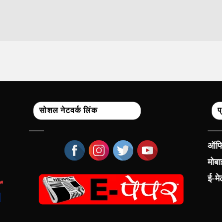
सोशल नेटवर्क लिंक
प
ऑफिस
मोब
ई-म