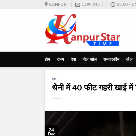
Skip
KANPUR
CONTACT
08:00 - 1
to
content
होम
राज्य
देश
पोल खोल
सम्पादकीय
खेल
देश
थेनी में 40 फीट गहरी खाई में 
24
Dec