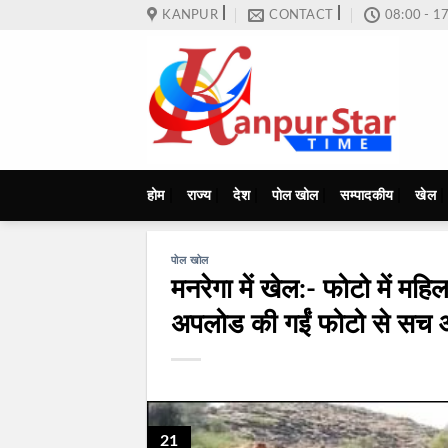
Skip
KANPUR
CONTACT
08:00 - 1
to
content
होम
राज्य
देश
पोल खोल
सम्पादकीय
खेल
पोल खोल
मनरेगा में खेल:- फोटो में मह
अपलोड की गईं फोटो से सच 
21