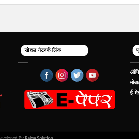
सोशल नेटवर्क लिंक
प
ऑफिस
मोब
ई-म
 Developed By
Raksa Solution