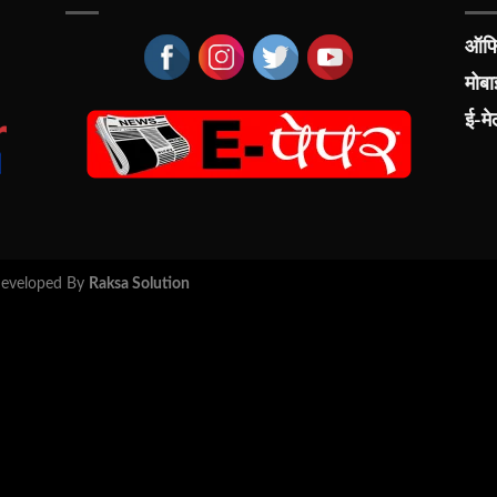
ऑफिस
मोब
ई-म
 Developed By
Raksa Solution