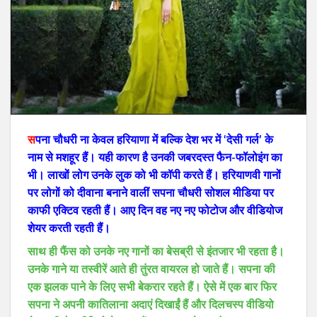
स
पना चौधरी ना केवल हरियाणा में बल्कि देश भर में ‘देसी गर्ल’ के
नाम से मशहूर हैं। यही कारण है उनकी जबरदस्त फैन-फॉलोइंग का
भी। लाखों लोग उनके लुक को भी कॉपी करते हैं। हरियाणवी गानों
पर लोगों को दीवाना बनाने वालीं सपना चौधरी सोशल मीडिया पर
काफी एक्टिव रहती हैं। आए दिन वह नए नए फोटोज और वीडियोज
शेयर करती रहती हैं।
साथ ही फैंस को उनके नए गानों का बेसब्री से इंतजार भी रहता है।
उनके गाने या तस्वीरें आते ही तुंरत वायरल हो जाते हैं। सपना की
एक झलक पाने के लिए सभी बेकरार रहते हैं। ऐसे में एक बार फिर
सपना ने अपनी कातिलाना अदाएं दिखाईं हैं और दिलचस्प वीडियो