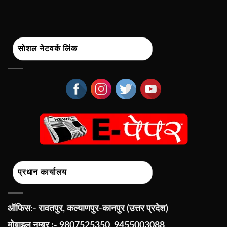
सोशल नेटवर्क लिंक
प्रधान कार्यालय
ऑफिस:- रावतपुर, कल्याणपुर-कानपुर (उत्तर प्रदेश)
मोबाइल नम्बर :- 9807525350, 9455003088