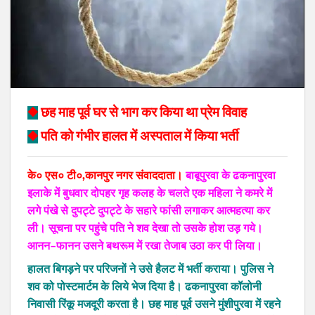
◆
छह माह पूर्व घर से भाग कर किया था प्रेम विवाह
◆
पति को गंभीर हालत में अस्पताल में किया भर्ती
के० एस० टी०,कानपुर नगर संवाददाता।
बाबूपुरवा के ढकनापुरवा
इलाके में बुधवार दोपहर गृह कलह के चलते एक महिला ने कमरे में
लगे पंखे से दुपट्टे दुपट्टे के सहारे फांसी लगाकर आत्महत्या कर
ली। सूचना पर पहुंचे पति ने शव देखा तो उसके होश उड़़ गये।
आनन–फानन उसने बथरूम में रखा तेजाब उठा कर पी लिया।
हालत बिगड़़ने पर परिजनों ने उसे हैलट में भर्ती कराया। पुलिस ने
शव को पोस्टमार्टम के लिये भेज दिया है। ढकनापुरवा कॉलोनी
निवासी रिंकू मजदूरी करता है। छह माह पूर्व उसने मुंशीपुरवा में रहने