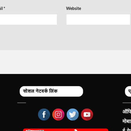
il
*
Website
सोशल नेटवर्क लिंक
प
ऑफिस
मोब