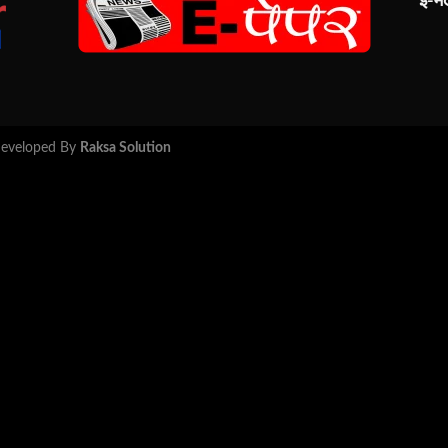
ई-म
 Developed By
Raksa Solution